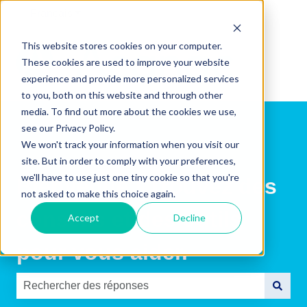
Français
Afficher le sous-menu pour les traductions
This website stores cookies on your computer.
These cookies are used to improve your website
experience and provide more personalized services
to you, both on this website and through other
media. To find out more about the cookies we use,
see our Privacy Policy.
We won't track your information when you visit our
site. But in order to comply with your preferences,
we'll have to use just one tiny cookie so that you're
Bienvenue ! Trouvez des
not asked to make this choice again.
conseils et des outils
Accept
Decline
pour vous aider.
Il n'y a aucune suggestion car le champ de recherche es