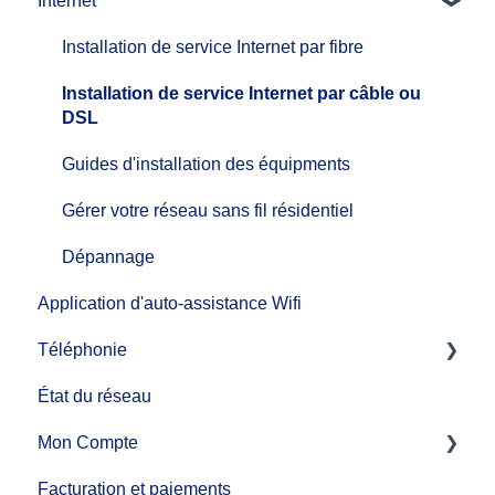
Internet
Installation de service Internet par fibre
Installation de service Internet par câble ou
DSL
Guides d'installation des équipments
Gérer votre réseau sans fil résidentiel
Dépannage
Application d'auto-assistance Wifi
Téléphonie
État du réseau
Guide d'installation de service de téléphonie
Mon Compte
Fonctions d'appel
Facturation et paiements
Services téléphoniques supplémentaires
MonCompte