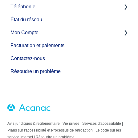
Téléphonie
État du réseau
Guide d'installation de service de téléphonie
Mon Compte
Fonctions d'appel
Facturation et paiements
Services téléphoniques supplémentaires
MonCompte
Contactez-nous
Faire des changements de compte
Résoudre un problème
Avis juridiques & réglementaire
|
Vie privée
|
Services d'accessibilité
|
Plans sur l'accessibilité et Processus de retroaction
|
Le code sur les
service Internet
|
Résoudre un problème