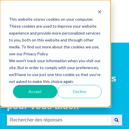
Français
Afficher le sous-menu pour les traductions
This website stores cookies on your computer.
These cookies are used to improve your website
experience and provide more personalized services
to you, both on this website and through other
media. To find out more about the cookies we use,
see our Privacy Policy.
We won't track your information when you visit our
site. But in order to comply with your preferences,
we'll have to use just one tiny cookie so that you're
Bienvenue ! Trouvez des
not asked to make this choice again.
conseils et des outils
Accept
Decline
pour vous aider.
Il n'y a aucune suggestion car le champ de recherche es