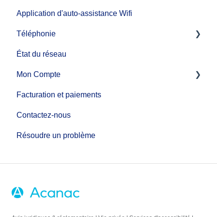
Application d'auto-assistance Wifi
Téléphonie
État du réseau
Guide d'installation de service de téléphonie
Mon Compte
Fonctions d'appel
Facturation et paiements
Services téléphoniques supplémentaires
MonCompte
Contactez-nous
Faire des changements de compte
Résoudre un problème