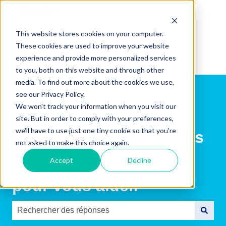
Français
Afficher le sous-menu pour les traductions
This website stores cookies on your computer.
These cookies are used to improve your website
experience and provide more personalized services
to you, both on this website and through other
media. To find out more about the cookies we use,
see our Privacy Policy.
We won't track your information when you visit our
site. But in order to comply with your preferences,
we'll have to use just one tiny cookie so that you're
Bienvenue ! Trouvez des
not asked to make this choice again.
conseils et des outils
Accept
Decline
pour vous aider.
Il n'y a aucune suggestion car le champ de recherche es