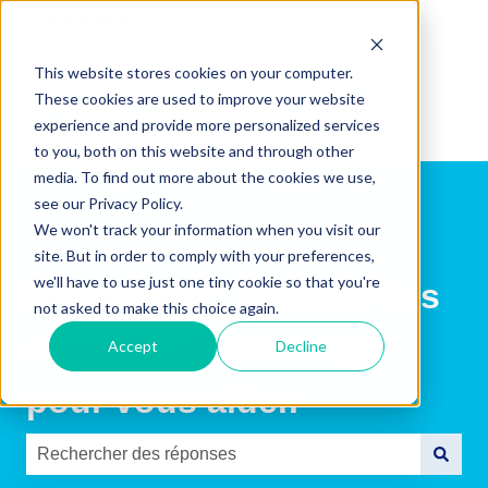
Français
Afficher le sous-menu pour les traductions
This website stores cookies on your computer.
These cookies are used to improve your website
experience and provide more personalized services
to you, both on this website and through other
media. To find out more about the cookies we use,
see our Privacy Policy.
We won't track your information when you visit our
site. But in order to comply with your preferences,
we'll have to use just one tiny cookie so that you're
Bienvenue ! Trouvez des
not asked to make this choice again.
conseils et des outils
Accept
Decline
pour vous aider.
Il n'y a aucune suggestion car le champ de recherche es