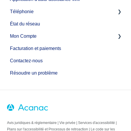
Téléphonie
État du réseau
Guide d'installation de service de téléphonie
Mon Compte
Fonctions d'appel
Facturation et paiements
Services téléphoniques supplémentaires
MonCompte
Contactez-nous
Faire des changements de compte
Résoudre un problème
Avis juridiques & réglementaire
|
Vie privée
|
Services d'accessibilité
|
Plans sur l'accessibilité et Processus de retroaction
|
Le code sur les